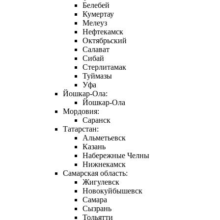
Белебей
Кумертау
Мелеуз
Нефтекамск
Октябрьский
Салават
Сибай
Стерлитамак
Туймазы
Уфа
Йошкар-Ола:
Йошкар-Ола
Мордовия:
Саранск
Татарстан:
Альметьевск
Казань
Набережные Челны
Нижнекамск
Самарская область:
Жигулевск
Новокуйбышевск
Самара
Сызрань
Тольятти