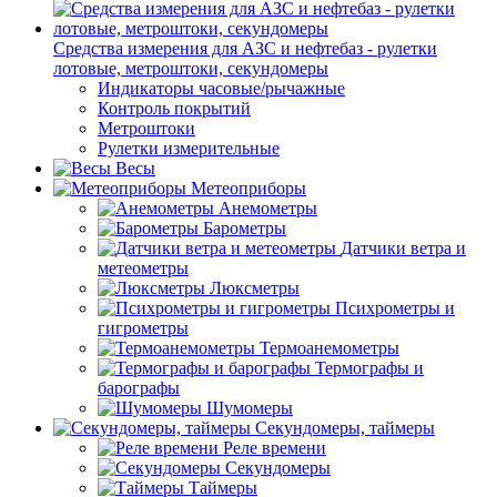
Средства измерения для АЗС и нефтебаз - рулетки
лотовые, метроштоки, секундомеры
Индикаторы часовые/рычажные
Контроль покрытий
Метроштоки
Рулетки измерительные
Весы
Метеоприборы
Анемометры
Барометры
Датчики ветра и
метеометры
Люксметры
Психрометры и
гигрометры
Термоанемометры
Термографы и
барографы
Шумомеры
Секундомеры, таймеры
Реле времени
Секундомеры
Таймеры