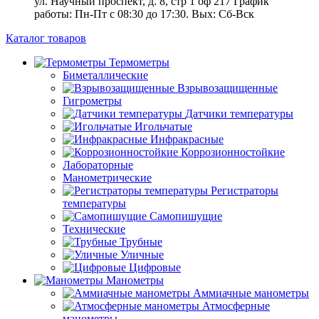
ул. Научный проспект, д. 8, стр 1 оф 217
График
работы: Пн‑Пт с 08:30 до 17:30. Вых: Сб‑Вск
Каталог товаров
Термометры
Биметаллические
Взрывозащищенные
Гигрометры
Датчики температуры
Игольчатые
Инфракрасные
Коррозионностойкие
Лабораторные
Манометрические
Регистраторы
температуры
Самопишущие
Технические
Трубные
Уличные
Цифровые
Манометры
Аммиачные манометры
Атмосферные
манометры