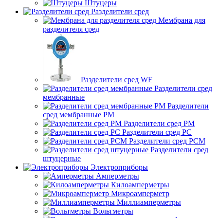
Штуцеры
Разделители сред
Мембрана для
разделителя сред
Разделители сред WF
Разделители сред
мембранные
Разделители
сред мембранные РМ
Разделители сред РМ
Разделители сред РС
Разделители сред РСМ
Разделители сред
штуцерные
Электроприборы
Амперметры
Килоамперметры
Микроамперметр
Миллиамперметры
Вольтметры