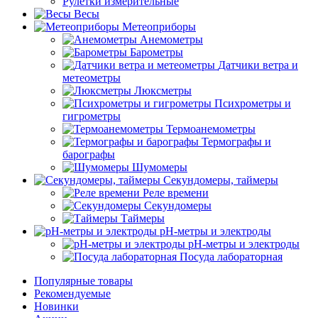
Рулетки измерительные
Весы
Метеоприборы
Анемометры
Барометры
Датчики ветра и
метеометры
Люксметры
Психрометры и
гигрометры
Термоанемометры
Термографы и
барографы
Шумомеры
Секундомеры, таймеры
Реле времени
Секундомеры
Таймеры
pH-метры и электроды
pH-метры и электроды
Посуда лабораторная
Популярные товары
Рекомендуемые
Новинки