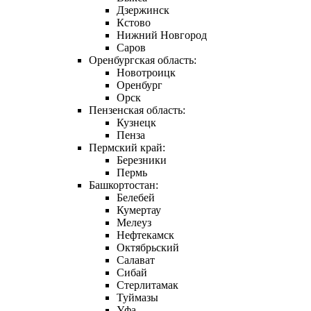
Дзержинск
Кстово
Нижний Новгород
Саров
Оренбургская область:
Новотроицк
Оренбург
Орск
Пензенская область:
Кузнецк
Пенза
Пермский край:
Березники
Пермь
Башкортостан:
Белебей
Кумертау
Мелеуз
Нефтекамск
Октябрьский
Салават
Сибай
Стерлитамак
Туймазы
Уфа