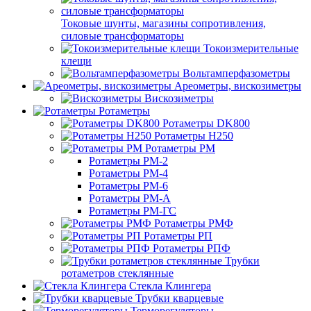
Токовые шунты, магазины сопротивления,
силовые трансформаторы
Токоизмерительные
клещи
Вольтамперфазометры
Ареометры, вискозиметры
Вискозиметры
Ротаметры
Ротаметры DK800
Ротаметры H250
Ротаметры РМ
Ротаметры РМ-2
Ротаметры РМ-4
Ротаметры РМ-6
Ротаметры РМ-А
Ротаметры РМ-ГС
Ротаметры РМФ
Ротаметры РП
Ротаметры РПФ
Трубки
ротаметров стеклянные
Стекла Клингера
Трубки кварцевые
Терморегуляторы