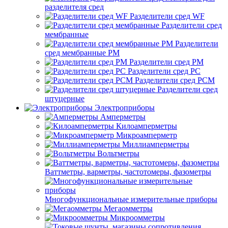
разделителя сред
Разделители сред WF
Разделители сред
мембранные
Разделители
сред мембранные РМ
Разделители сред РМ
Разделители сред РС
Разделители сред РСМ
Разделители сред
штуцерные
Электроприборы
Амперметры
Килоамперметры
Микроамперметр
Миллиамперметры
Вольтметры
Ваттметры, варметры, частотомеры, фазометры
Многофункциональные измерительные приборы
Мегаомметры
Микроомметры