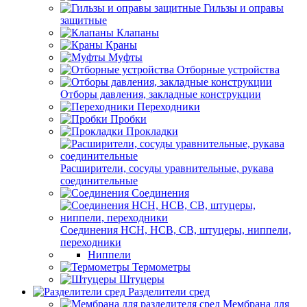
Гильзы и оправы
защитные
Клапаны
Краны
Муфты
Отборные устройства
Отборы давления, закладные конструкции
Переходники
Пробки
Прокладки
Расширители, сосуды уравнительные, рукава
соединительные
Соединения
Соединения НСН, НСВ, СВ, штуцеры, ниппели,
переходники
Ниппели
Термометры
Штуцеры
Разделители сред
Мембрана для