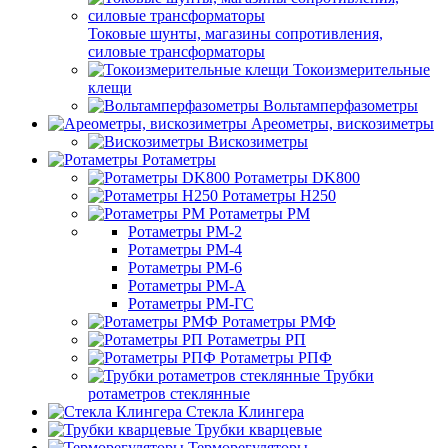
Токовые шунты, магазины сопротивления,
силовые трансформаторы
Токоизмерительные
клещи
Вольтамперфазометры
Ареометры, вискозиметры
Вискозиметры
Ротаметры
Ротаметры DK800
Ротаметры H250
Ротаметры РМ
Ротаметры РМ-2
Ротаметры РМ-4
Ротаметры РМ-6
Ротаметры РМ-А
Ротаметры РМ-ГС
Ротаметры РМФ
Ротаметры РП
Ротаметры РПФ
Трубки
ротаметров стеклянные
Стекла Клингера
Трубки кварцевые
Терморегуляторы