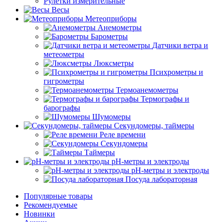
Рулетки измерительные
Весы
Метеоприборы
Анемометры
Барометры
Датчики ветра и
метеометры
Люксметры
Психрометры и
гигрометры
Термоанемометры
Термографы и
барографы
Шумомеры
Секундомеры, таймеры
Реле времени
Секундомеры
Таймеры
pH-метры и электроды
pH-метры и электроды
Посуда лабораторная
Популярные товары
Рекомендуемые
Новинки