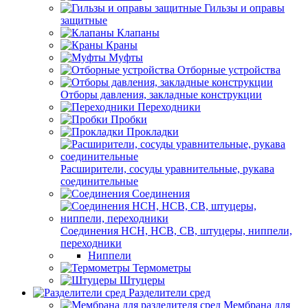
Гильзы и оправы
защитные
Клапаны
Краны
Муфты
Отборные устройства
Отборы давления, закладные конструкции
Переходники
Пробки
Прокладки
Расширители, сосуды уравнительные, рукава
соединительные
Соединения
Соединения НСН, НСВ, СВ, штуцеры, ниппели,
переходники
Ниппели
Термометры
Штуцеры
Разделители сред
Мембрана для