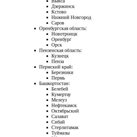
Выкса
Дзержинск
Кстово
Нижний Новгород
Саров
Оренбургская область:
Новотроицк
Оренбург
Орск
Пензенская область:
Кузнецк
Пенза
Пермский край:
Березники
Пермь
Башкортостан:
Белебей
Кумертау
Мелеуз
Нефтекамск
Октябрьский
Салават
Сибай
Стерлитамак
Туймазы