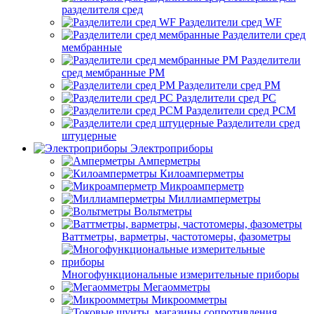
разделителя сред
Разделители сред WF
Разделители сред
мембранные
Разделители
сред мембранные РМ
Разделители сред РМ
Разделители сред РС
Разделители сред РСМ
Разделители сред
штуцерные
Электроприборы
Амперметры
Килоамперметры
Микроамперметр
Миллиамперметры
Вольтметры
Ваттметры, варметры, частотомеры, фазометры
Многофункциональные измерительные приборы
Мегаомметры
Микроомметры