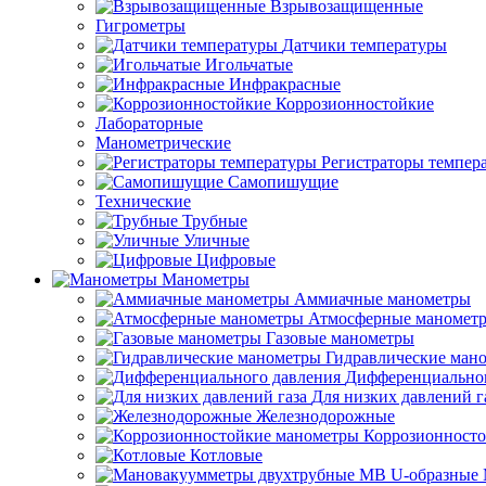
Взрывозащищенные
Гигрометры
Датчики температуры
Игольчатые
Инфракрасные
Коррозионностойкие
Лабораторные
Манометрические
Регистраторы темпер
Самопишущие
Технические
Трубные
Уличные
Цифровые
Манометры
Аммиачные манометры
Атмосферные маномет
Газовые манометры
Гидравлические ман
Дифференциальног
Для низких давлений г
Железнодорожные
Коррозионност
Котловые