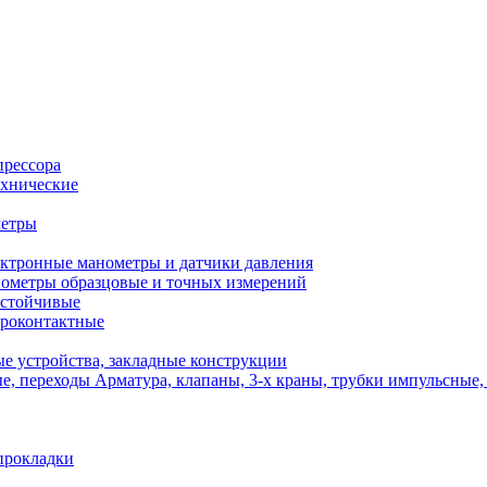
прессора
хнические
метры
ктронные манометры и датчики давления
ометры образцовые и точных измерений
стойчивые
роконтактные
е устройства, закладные конструкции
Арматура, клапаны, 3-х краны, трубки импульсные,
прокладки