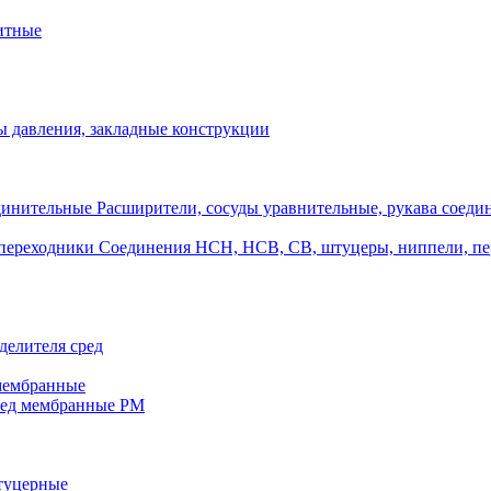
итные
 давления, закладные конструкции
Расширители, сосуды уравнительные, рукава соеди
Соединения НСН, НСВ, СВ, штуцеры, ниппели, п
делителя сред
 мембранные
ред мембранные РМ
штуцерные