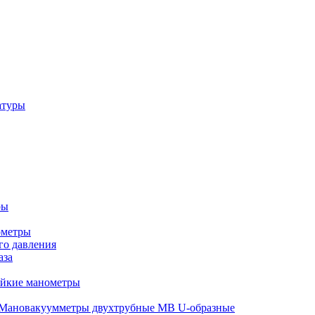
атуры
ры
ометры
о давления
аза
ойкие манометры
Мановакуумметры двухтрубные МВ U-образные