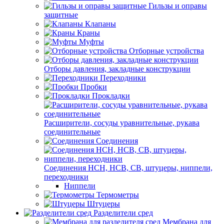
Гильзы и оправы
защитные
Клапаны
Краны
Муфты
Отборные устройства
Отборы давления, закладные конструкции
Переходники
Пробки
Прокладки
Расширители, сосуды уравнительные, рукава
соединительные
Соединения
Соединения НСН, НСВ, СВ, штуцеры, ниппели,
переходники
Ниппели
Термометры
Штуцеры
Разделители сред
Мембрана для