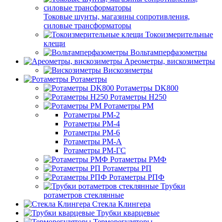
Токовые шунты, магазины сопротивления,
силовые трансформаторы
Токоизмерительные
клещи
Вольтамперфазометры
Ареометры, вискозиметры
Вискозиметры
Ротаметры
Ротаметры DK800
Ротаметры H250
Ротаметры РМ
Ротаметры РМ-2
Ротаметры РМ-4
Ротаметры РМ-6
Ротаметры РМ-А
Ротаметры РМ-ГС
Ротаметры РМФ
Ротаметры РП
Ротаметры РПФ
Трубки
ротаметров стеклянные
Стекла Клингера
Трубки кварцевые
Терморегуляторы