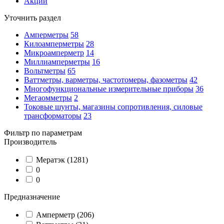
Акции
Уточнить раздел
Амперметры
58
Килоамперметры
28
Микроамперметр
14
Миллиамперметры
16
Вольтметры
65
Ваттметры, варметры, частотомеры, фазометры
42
Многофункциональные измерительные приборы
36
Мегаомметры
2
Токовые шунты, магазины сопротивления, силовые
трансформаторы
23
Фильтр по параметрам
Производитель
Мератэк
(1281)
0
0
Предназначение
Амперметр
(206)