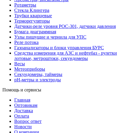
Ротаметры
Стекла Клингера
Трубки кварцевые
Терморегуляторы
Датчики-реле уровня РОС-301, датчики давления
Бумага диаграммная
Узлы пишущие и чернила для УПС
Реле потока
Газоанализаторы и блоки управления БУРС
Средства измерения для АЗС и нефтебаз - рулетки
лотовые, метроштоки, секундомеры
Весы
Метеоприборы
Секундомеры, таймеры
pH-метры и электроды
Помощь и сервисы
Главная
Оптовикам
Доставка
Оплата
Вопрос ответ
Новости
О компании