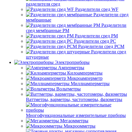
разделителя сред
Разделители сред WF
Разделители сред
мембранные
Разделители
сред мембранные РМ
Разделители сред РМ
Разделители сред РС
Разделители сред РСМ
Разделители сред
штуцерные
Электроприборы
Амперметры
Килоамперметры
Микроамперметр
Миллиамперметры
Вольтметры
Ваттметры, варметры, частотомеры, фазометры
Многофункциональные измерительные приборы
Мегаомметры
Микроомметры