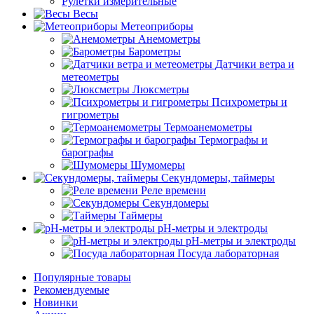
Рулетки измерительные
Весы
Метеоприборы
Анемометры
Барометры
Датчики ветра и
метеометры
Люксметры
Психрометры и
гигрометры
Термоанемометры
Термографы и
барографы
Шумомеры
Секундомеры, таймеры
Реле времени
Секундомеры
Таймеры
pH-метры и электроды
pH-метры и электроды
Посуда лабораторная
Популярные товары
Рекомендуемые
Новинки