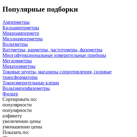
Популярные подборки
Амперметры
Килоамперметры
Микроамперметр
Миллиамперметры
Вольтметры
Ваттметры, варметры, частотомеры, фазометры
Многофункциональные измерительные приборы
Мегаомметры
Микроомметры
Токовые шунты, магазины сопротивления, силовые
трансформаторы
Токоизмерительные клещи
Вольтамперфазометры
Фильтр
Сортировать по:
популярности
популярности
алфавиту
увеличению цены
уменьшению цены
Показать по: