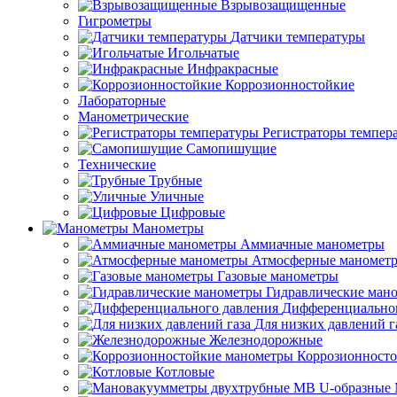
Взрывозащищенные
Гигрометры
Датчики температуры
Игольчатые
Инфракрасные
Коррозионностойкие
Лабораторные
Манометрические
Регистраторы темпер
Самопишущие
Технические
Трубные
Уличные
Цифровые
Манометры
Аммиачные манометры
Атмосферные маномет
Газовые манометры
Гидравлические ман
Дифференциальног
Для низких давлений г
Железнодорожные
Коррозионност
Котловые