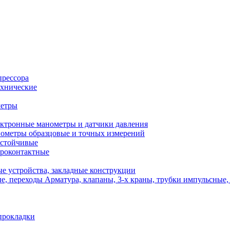
прессора
хнические
метры
ктронные манометры и датчики давления
ометры образцовые и точных измерений
стойчивые
роконтактные
е устройства, закладные конструкции
Арматура, клапаны, 3-х краны, трубки импульсные,
прокладки