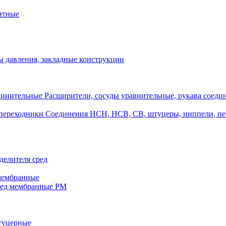
итные
 давления, закладные конструкции
Расширители, сосуды уравнительные, рукава соеди
Соединения НСН, НСВ, СВ, штуцеры, ниппели, п
делителя сред
 мембранные
ред мембранные РМ
штуцерные