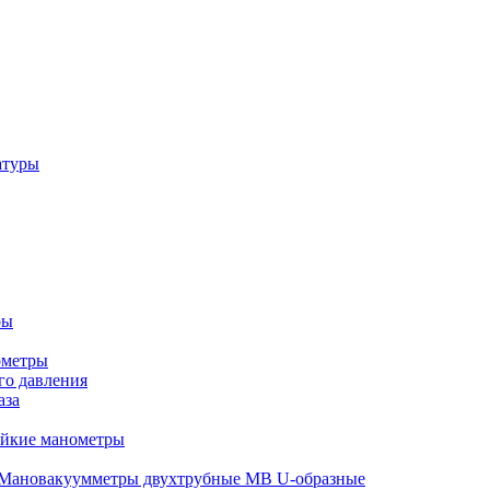
атуры
ры
ометры
о давления
аза
ойкие манометры
Мановакуумметры двухтрубные МВ U-образные