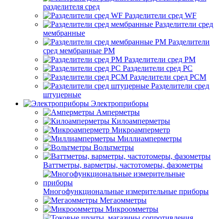
разделителя сред
Разделители сред WF
Разделители сред
мембранные
Разделители
сред мембранные РМ
Разделители сред РМ
Разделители сред РС
Разделители сред РСМ
Разделители сред
штуцерные
Электроприборы
Амперметры
Килоамперметры
Микроамперметр
Миллиамперметры
Вольтметры
Ваттметры, варметры, частотомеры, фазометры
Многофункциональные измерительные приборы
Мегаомметры
Микроомметры