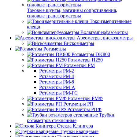
Токовые шунты, магазины сопротивления,
силовые трансформаторы
Токоизмерительные
клещи
Вольтамперфазометры
Ареометры, вискозиметры
Вискозиметры
Ротаметры
Ротаметры DK800
Ротаметры H250
Ротаметры РМ
Ротаметры РМ-2
Ротаметры РМ-4
Ротаметры РМ-6
Ротаметры РМ-А
Ротаметры РМ-ГС
Ротаметры РМФ
Ротаметры РП
Ротаметры РПФ
Трубки
ротаметров стеклянные
Стекла Клингера
Трубки кварцевые
Терморегуляторы