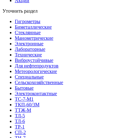
Акции
Уточнить раздел
Гигрометры
Биметаллические
Стеклянные
Манометрические
Электронные
Лабораторные
Технические
Виброустойчивые
Для нефтепродуктов
Метеорологические
Специальные
Сельскохозяйственные
Бытовые
Электроконтактные
ТС-7-М1
ТКП-60/3М
ТТЖ-М
ТЛ-5
ТЛ-6
ТР-1
СП-2
ТН-7