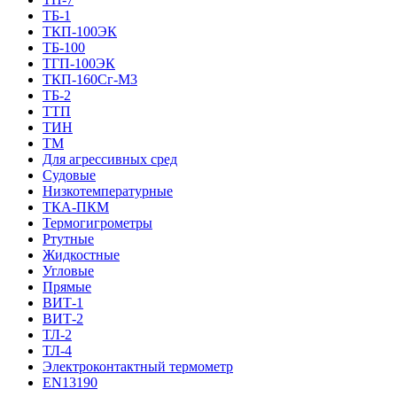
ТБ-1
ТКП-100ЭК
ТБ-100
ТГП-100ЭК
ТКП-160Сг-М3
ТБ-2
ТТП
ТИН
ТМ
Для агрессивных сред
Судовые
Низкотемпературные
ТКА-ПКМ
Термогигрометры
Ртутные
Жидкостные
Угловые
Прямые
ВИТ-1
ВИТ-2
ТЛ-2
ТЛ-4
Электроконтактный термометр
EN13190