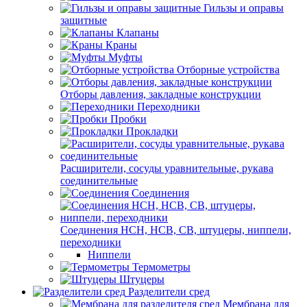
Гильзы и оправы
защитные
Клапаны
Краны
Муфты
Отборные устройства
Отборы давления, закладные конструкции
Переходники
Пробки
Прокладки
Расширители, сосуды уравнительные, рукава
соединительные
Соединения
Соединения НСН, НСВ, СВ, штуцеры, ниппели,
переходники
Ниппели
Термометры
Штуцеры
Разделители сред
Мембрана для