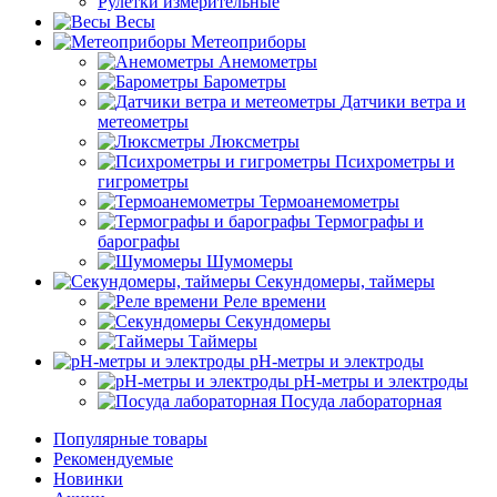
Рулетки измерительные
Весы
Метеоприборы
Анемометры
Барометры
Датчики ветра и
метеометры
Люксметры
Психрометры и
гигрометры
Термоанемометры
Термографы и
барографы
Шумомеры
Секундомеры, таймеры
Реле времени
Секундомеры
Таймеры
pH-метры и электроды
pH-метры и электроды
Посуда лабораторная
Популярные товары
Рекомендуемые
Новинки