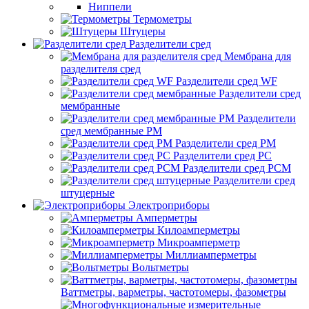
Ниппели
Термометры
Штуцеры
Разделители сред
Мембрана для
разделителя сред
Разделители сред WF
Разделители сред
мембранные
Разделители
сред мембранные РМ
Разделители сред РМ
Разделители сред РС
Разделители сред РСМ
Разделители сред
штуцерные
Электроприборы
Амперметры
Килоамперметры
Микроамперметр
Миллиамперметры
Вольтметры
Ваттметры, варметры, частотомеры, фазометры