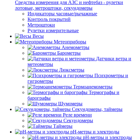
Средства измерения для АЗС и нефтебаз - рулетки
лотовые, метроштоки, секундомеры
Индикаторы часовые/рычажные
Контроль покрытий
Метроштоки
Рулетки измерительные
Весы
Метеоприборы
Анемометры
Барометры
Датчики ветра и
метеометры
Люксметры
Психрометры и
гигрометры
Термоанемометры
Термографы и
барографы
Шумомеры
Секундомеры, таймеры
Реле времени
Секундомеры
Таймеры
pH-метры и электроды
pH-метры и электроды