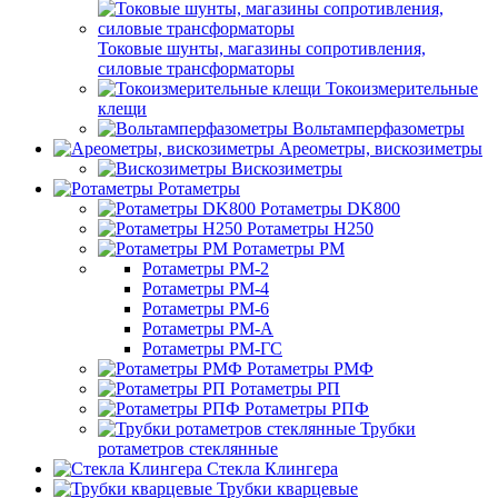
Токовые шунты, магазины сопротивления,
силовые трансформаторы
Токоизмерительные
клещи
Вольтамперфазометры
Ареометры, вискозиметры
Вискозиметры
Ротаметры
Ротаметры DK800
Ротаметры H250
Ротаметры РМ
Ротаметры РМ-2
Ротаметры РМ-4
Ротаметры РМ-6
Ротаметры РМ-А
Ротаметры РМ-ГС
Ротаметры РМФ
Ротаметры РП
Ротаметры РПФ
Трубки
ротаметров стеклянные
Стекла Клингера
Трубки кварцевые