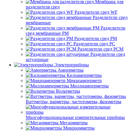
Мембрана для
разделителя сред
Разделители сред WF
Разделители сред
мембранные
Разделители
сред мембранные РМ
Разделители сред РМ
Разделители сред РС
Разделители сред РСМ
Разделители сред
штуцерные
Электроприборы
Амперметры
Килоамперметры
Микроамперметр
Миллиамперметры
Вольтметры
Ваттметры, варметры, частотомеры, фазометры
Многофункциональные измерительные приборы
Мегаомметры
Микроомметры