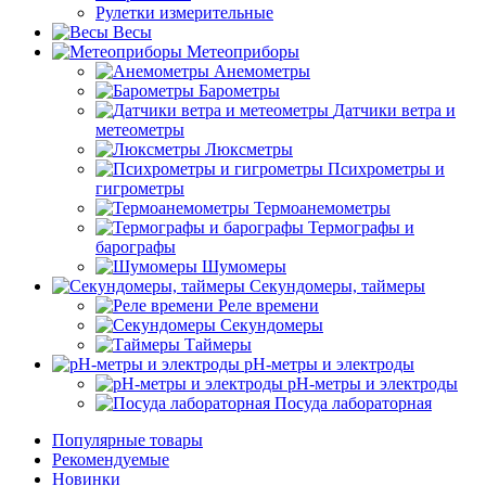
Рулетки измерительные
Весы
Метеоприборы
Анемометры
Барометры
Датчики ветра и
метеометры
Люксметры
Психрометры и
гигрометры
Термоанемометры
Термографы и
барографы
Шумомеры
Секундомеры, таймеры
Реле времени
Секундомеры
Таймеры
pH-метры и электроды
pH-метры и электроды
Посуда лабораторная
Популярные товары
Рекомендуемые
Новинки