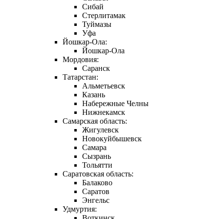
Сибай
Стерлитамак
Туймазы
Уфа
Йошкар-Ола:
Йошкар-Ола
Мордовия:
Саранск
Татарстан:
Альметьевск
Казань
Набережные Челны
Нижнекамск
Самарская область:
Жигулевск
Новокуйбышевск
Самара
Сызрань
Тольятти
Саратовская область:
Балаково
Саратов
Энгельс
Удмуртия:
Воткинск