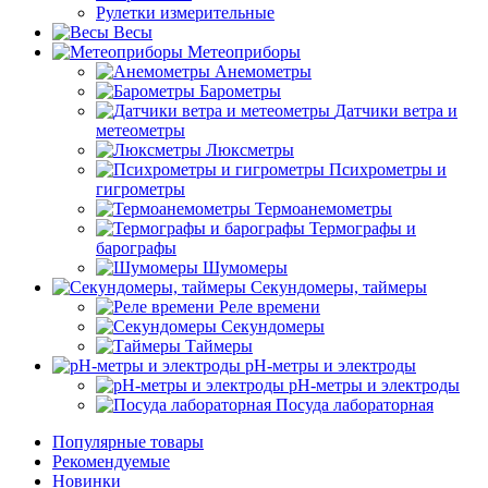
Рулетки измерительные
Весы
Метеоприборы
Анемометры
Барометры
Датчики ветра и
метеометры
Люксметры
Психрометры и
гигрометры
Термоанемометры
Термографы и
барографы
Шумомеры
Секундомеры, таймеры
Реле времени
Секундомеры
Таймеры
pH-метры и электроды
pH-метры и электроды
Посуда лабораторная
Популярные товары
Рекомендуемые
Новинки