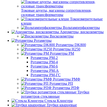
Токовые шунты, магазины сопротивления,
силовые трансформаторы
Токоизмерительные
клещи
Вольтамперфазометры
Ареометры, вискозиметры
Вискозиметры
Ротаметры
Ротаметры DK800
Ротаметры H250
Ротаметры РМ
Ротаметры РМ-2
Ротаметры РМ-4
Ротаметры РМ-6
Ротаметры РМ-А
Ротаметры РМ-ГС
Ротаметры РМФ
Ротаметры РП
Ротаметры РПФ
Трубки
ротаметров стеклянные
Стекла Клингера
Трубки кварцевые