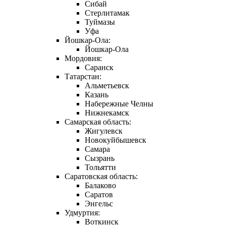
Сибай
Стерлитамак
Туймазы
Уфа
Йошкар-Ола:
Йошкар-Ола
Мордовия:
Саранск
Татарстан:
Альметьевск
Казань
Набережные Челны
Нижнекамск
Самарская область:
Жигулевск
Новокуйбышевск
Самара
Сызрань
Тольятти
Саратовская область:
Балаково
Саратов
Энгельс
Удмуртия:
Воткинск