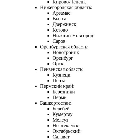
Кирово-Чепецк
Нижегородская область:
Арзамас
Выкса
Дзержинск
Кстово
Нижний Новгород
Саров
Оренбургская область:
Новотроицк
Оренбург
Орск
Пензенская область:
Кузнецк
Пенза
Пермский край:
Березники
Пермь
Башкортостан:
Белебей
Кумертау
Мелеуз
Нефтекамск
Октябрьский
Салават