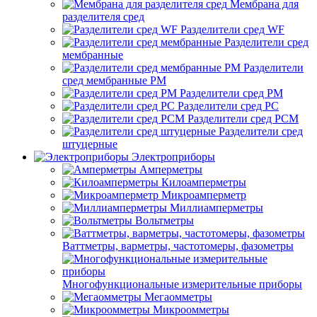
Мембрана для
разделителя сред
Разделители сред WF
Разделители сред
мембранные
Разделители
сред мембранные РМ
Разделители сред РМ
Разделители сред РС
Разделители сред РСМ
Разделители сред
штуцерные
Электроприборы
Амперметры
Килоамперметры
Микроамперметр
Миллиамперметры
Вольтметры
Ваттметры, варметры, частотомеры, фазометры
Многофункциональные измерительные приборы
Мегаомметры
Микроомметры