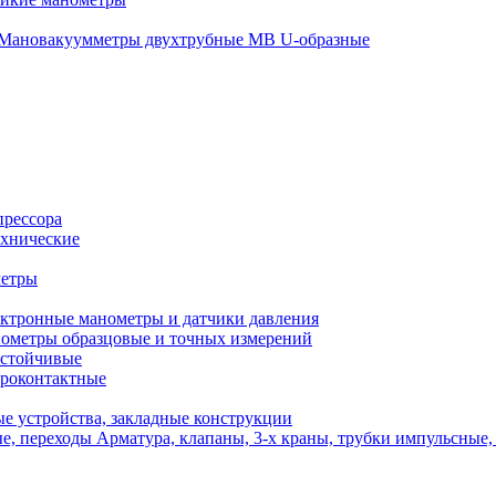
Мановакуумметры двухтрубные МВ U-образные
прессора
хнические
метры
ктронные манометры и датчики давления
ометры образцовые и точных измерений
стойчивые
роконтактные
е устройства, закладные конструкции
Арматура, клапаны, 3-х краны, трубки импульсные,