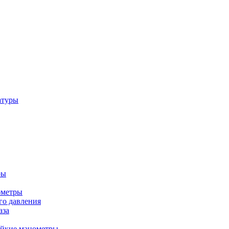
атуры
ры
ометры
о давления
аза
ойкие манометры