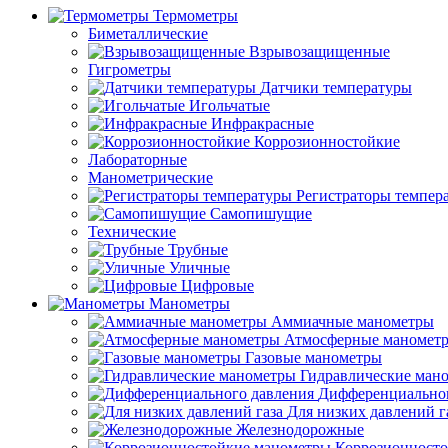
Термометры
Биметаллические
Взрывозащищенные
Гигрометры
Датчики температуры
Игольчатые
Инфракрасные
Коррозионностойкие
Лабораторные
Манометрические
Регистраторы темпер
Самопишущие
Технические
Трубные
Уличные
Цифровые
Манометры
Аммиачные манометры
Атмосферные маномет
Газовые манометры
Гидравлические ман
Дифференциальног
Для низких давлений г
Железнодорожные
Коррозионност