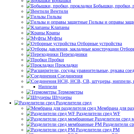
Бобышки
Бобышки, пробки, 
Вентили
Гильзы
Гильзы и оправы защ
Клапаны
Краны
Муфты
Отборные устройства
Отборы
Переходники
Пробки
Прокладки
Соединения
Ниппели
Термометры
Штуцеры
Разделители сред
Мембрана для раз
Разделители сред WF
Разделители сред
Разделители с
Разделители сред РМ