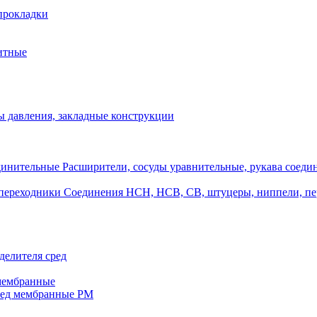
прокладки
итные
 давления, закладные конструкции
Расширители, сосуды уравнительные, рукава соеди
Соединения НСН, НСВ, СВ, штуцеры, ниппели, п
делителя сред
 мембранные
ред мембранные РМ