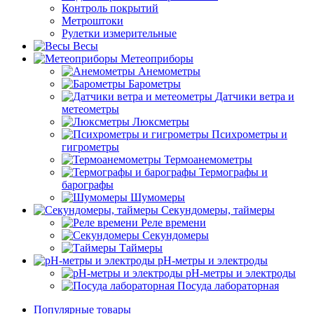
Контроль покрытий
Метроштоки
Рулетки измерительные
Весы
Метеоприборы
Анемометры
Барометры
Датчики ветра и
метеометры
Люксметры
Психрометры и
гигрометры
Термоанемометры
Термографы и
барографы
Шумомеры
Секундомеры, таймеры
Реле времени
Секундомеры
Таймеры
pH-метры и электроды
pH-метры и электроды
Посуда лабораторная
Популярные товары