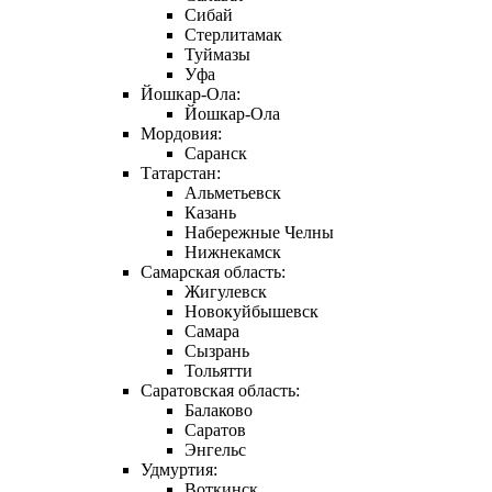
Сибай
Стерлитамак
Туймазы
Уфа
Йошкар-Ола:
Йошкар-Ола
Мордовия:
Саранск
Татарстан:
Альметьевск
Казань
Набережные Челны
Нижнекамск
Самарская область:
Жигулевск
Новокуйбышевск
Самара
Сызрань
Тольятти
Саратовская область:
Балаково
Саратов
Энгельс
Удмуртия:
Воткинск