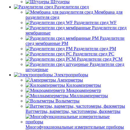
Штуцеры
Разделители сред
Мембрана для
разделителя сред
Разделители сред WF
Разделители сред
мембранные
Разделители
сред мембранные РМ
Разделители сред РМ
Разделители сред РС
Разделители сред РСМ
Разделители сред
штуцерные
Электроприборы
Амперметры
Килоамперметры
Микроамперметр
Миллиамперметры
Вольтметры
Ваттметры, варметры, частотомеры, фазометры
Многофункциональные измерительные приборы