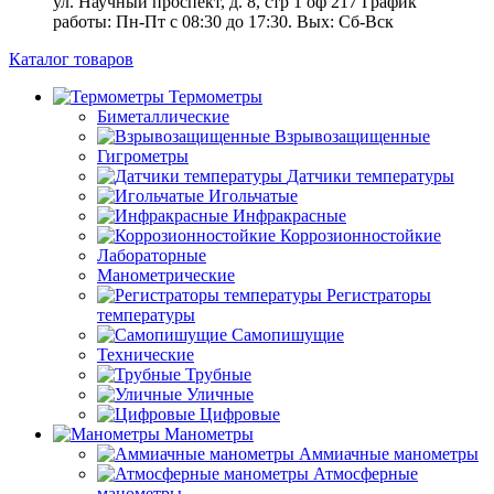
ул. Научный проспект, д. 8, стр 1 оф 217
График
работы: Пн‑Пт с 08:30 до 17:30. Вых: Сб‑Вск
Каталог товаров
Термометры
Биметаллические
Взрывозащищенные
Гигрометры
Датчики температуры
Игольчатые
Инфракрасные
Коррозионностойкие
Лабораторные
Манометрические
Регистраторы
температуры
Самопишущие
Технические
Трубные
Уличные
Цифровые
Манометры
Аммиачные манометры
Атмосферные
манометры