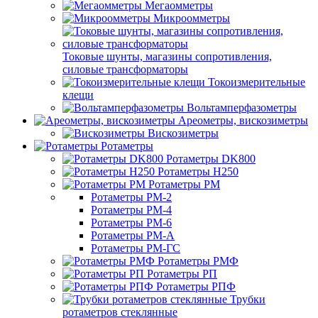
Мегаомметры
Микроомметры
Токовые шунты, магазины сопротивления,
силовые трансформаторы
Токоизмерительные
клещи
Вольтамперфазометры
Ареометры, вискозиметры
Вискозиметры
Ротаметры
Ротаметры DK800
Ротаметры H250
Ротаметры РМ
Ротаметры РМ-2
Ротаметры РМ-4
Ротаметры РМ-6
Ротаметры РМ-А
Ротаметры РМ-ГС
Ротаметры РМФ
Ротаметры РП
Ротаметры РПФ
Трубки
ротаметров стеклянные