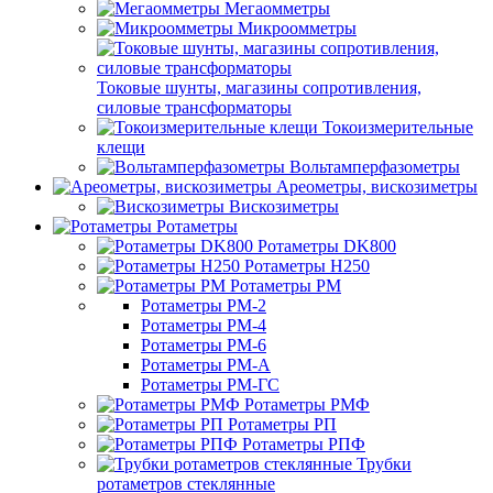
Мегаомметры
Микроомметры
Токовые шунты, магазины сопротивления,
силовые трансформаторы
Токоизмерительные
клещи
Вольтамперфазометры
Ареометры, вискозиметры
Вискозиметры
Ротаметры
Ротаметры DK800
Ротаметры H250
Ротаметры РМ
Ротаметры РМ-2
Ротаметры РМ-4
Ротаметры РМ-6
Ротаметры РМ-А
Ротаметры РМ-ГС
Ротаметры РМФ
Ротаметры РП
Ротаметры РПФ
Трубки
ротаметров стеклянные