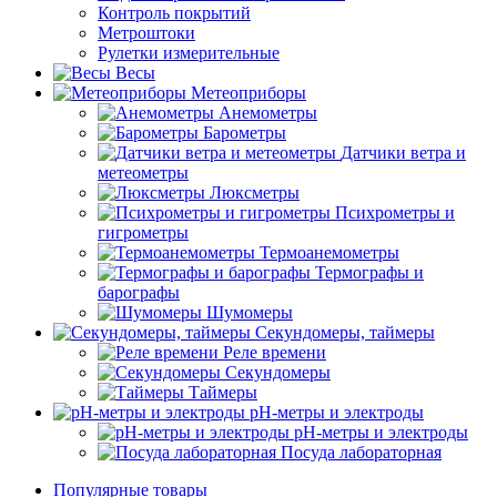
Контроль покрытий
Метроштоки
Рулетки измерительные
Весы
Метеоприборы
Анемометры
Барометры
Датчики ветра и
метеометры
Люксметры
Психрометры и
гигрометры
Термоанемометры
Термографы и
барографы
Шумомеры
Секундомеры, таймеры
Реле времени
Секундомеры
Таймеры
pH-метры и электроды
pH-метры и электроды
Посуда лабораторная
Популярные товары