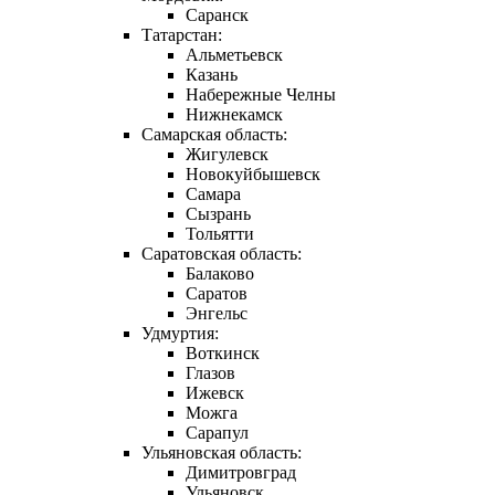
Саранск
Татарстан:
Альметьевск
Казань
Набережные Челны
Нижнекамск
Самарская область:
Жигулевск
Новокуйбышевск
Самара
Сызрань
Тольятти
Саратовская область:
Балаково
Саратов
Энгельс
Удмуртия:
Воткинск
Глазов
Ижевск
Можга
Сарапул
Ульяновская область:
Димитровград
Ульяновск