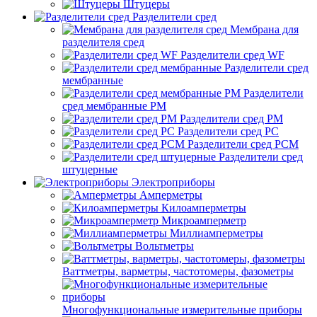
Штуцеры
Разделители сред
Мембрана для
разделителя сред
Разделители сред WF
Разделители сред
мембранные
Разделители
сред мембранные РМ
Разделители сред РМ
Разделители сред РС
Разделители сред РСМ
Разделители сред
штуцерные
Электроприборы
Амперметры
Килоамперметры
Микроамперметр
Миллиамперметры
Вольтметры
Ваттметры, варметры, частотомеры, фазометры
Многофункциональные измерительные приборы