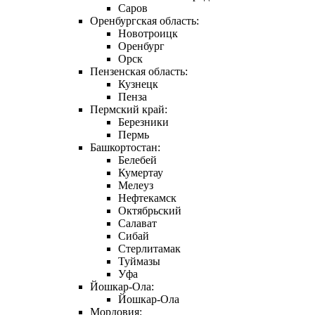
Саров
Оренбургская область:
Новотроицк
Оренбург
Орск
Пензенская область:
Кузнецк
Пенза
Пермский край:
Березники
Пермь
Башкортостан:
Белебей
Кумертау
Мелеуз
Нефтекамск
Октябрьский
Салават
Сибай
Стерлитамак
Туймазы
Уфа
Йошкар-Ола:
Йошкар-Ола
Мордовия: