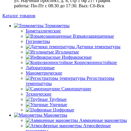
ул. Научный проспект, д. 8, стр 1 оф 217
График
работы: Пн‑Пт с 08:30 до 17:30. Вых: Сб‑Вск
Каталог товаров
Термометры
Биметаллические
Взрывозащищенные
Гигрометры
Датчики температуры
Игольчатые
Инфракрасные
Коррозионностойкие
Лабораторные
Манометрические
Регистраторы
температуры
Самопишущие
Технические
Трубные
Уличные
Цифровые
Манометры
Аммиачные манометры
Атмосферные
манометры