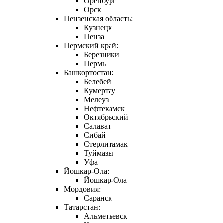
Оренбург
Орск
Пензенская область:
Кузнецк
Пенза
Пермский край:
Березники
Пермь
Башкортостан:
Белебей
Кумертау
Мелеуз
Нефтекамск
Октябрьский
Салават
Сибай
Стерлитамак
Туймазы
Уфа
Йошкар-Ола:
Йошкар-Ола
Мордовия:
Саранск
Татарстан:
Альметьевск