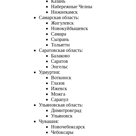
Казань
Набережные Челны
Нижнекамск
Самарская область:
Жигулевск
Новокуйбышевск
Самара
Сызрань
Тольятти
Саратовская область:
Балаково
Саратов
Энгельс
Удмуртия:
Воткинск
Глазов
Ижевск
Можга
Сарапул
Ульяновская область:
Димитровград
Ульяновск
Чувашия:
Новочебоксарск
Чебоксары