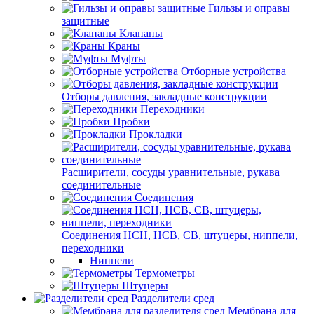
Гильзы и оправы
защитные
Клапаны
Краны
Муфты
Отборные устройства
Отборы давления, закладные конструкции
Переходники
Пробки
Прокладки
Расширители, сосуды уравнительные, рукава
соединительные
Соединения
Соединения НСН, НСВ, СВ, штуцеры, ниппели,
переходники
Ниппели
Термометры
Штуцеры
Разделители сред
Мембрана для