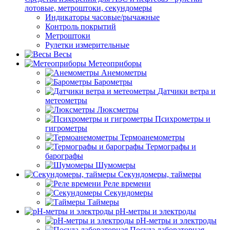
лотовые, метроштоки, секундомеры
Индикаторы часовые/рычажные
Контроль покрытий
Метроштоки
Рулетки измерительные
Весы
Метеоприборы
Анемометры
Барометры
Датчики ветра и
метеометры
Люксметры
Психрометры и
гигрометры
Термоанемометры
Термографы и
барографы
Шумомеры
Секундомеры, таймеры
Реле времени
Секундомеры
Таймеры
pH-метры и электроды
pH-метры и электроды
Посуда лабораторная