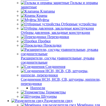
Гильзы и оправы
защитные
Клапаны
Краны
Муфты
Отборные устройства
Отборы давления, закладные конструкции
Переходники
Пробки
Прокладки
Расширители, сосуды уравнительные, рукава
соединительные
Соединения
Соединения НСН, НСВ, СВ, штуцеры, ниппели,
переходники
Ниппели
Термометры
Штуцеры
Разделители сред
Мембрана для