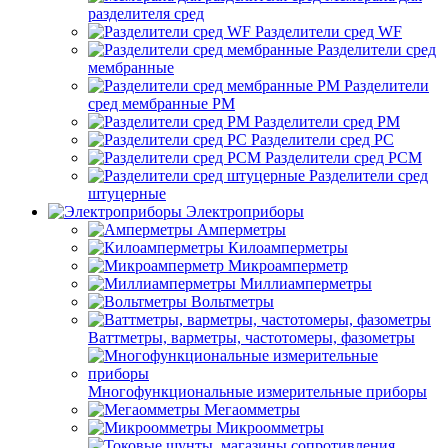
разделителя сред
Разделители сред WF
Разделители сред
мембранные
Разделители
сред мембранные РМ
Разделители сред РМ
Разделители сред РС
Разделители сред РСМ
Разделители сред
штуцерные
Электроприборы
Амперметры
Килоамперметры
Микроамперметр
Миллиамперметры
Вольтметры
Ваттметры, варметры, частотомеры, фазометры
Многофункциональные измерительные приборы
Мегаомметры
Микроомметры