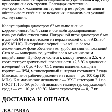
присоединена ось стрелки. Благодаря отсутствию
электронных компонентов термометр не требует питания и
обеспечивает стабильные показания независимо от условий
эксплуатации.
Корпус прибора диаметром 63 мм выполнен из
коррозионностойкой стали и оснащён хромированным
кольцом байонетного типа. Погружной шток диаметром 6 мм
и длиной 64 мм изготовлен из нержавеющей стали AISI 304
(08Х18Н10). Циферблат с чёрной шкалой на белом
алюминиевом фоне обеспечивает удобство снятия показаний.
Стекло — минеральное, устойчивое к механическим
воздействиям. Прибор относится к классу точности 2,5, что
соответствует допустимой погрешности ±2,5 °С в диапазоне
измерений от 0 до +100 °С. Степень пылевлагозащиты
корпуса — IP54, межповерочный интервал составляет 3 года.
Максимальное рабочее давление на гильзе — до 100 бар (10
МПа). Климатическое исполнение — УХЛ категории 2.1 по
ГОСТ 15150-69, рабочий диапазон температур окружающей
среды — от −10 до +60 °С. Масса термометра — 0,17 кг.
ДОСТАВКА И ОПЛАТА
ДОСТАВКА