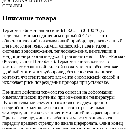
ДОСТАВКА И ОПЛАТА
ОТЗЫВЫ
Описание товара
Термометр биметаллический БТ-32.211 (0–100 °С) с
радиальным присоединением и резьбой G1/2" — это
общетехнический показывающий прибор, предназначенный
для измерения температуры жидкостей, пара и газов в
системах водоснабжения, теплоснабжения, вентиляции и
кондиционирования воздуха. Производитель — ЗАО «Росма»
(Россия, Санкт-Петербург). Термометр поставляется в
комплекте с защитной гильзой из латуни, что обеспечивает
удобный монтаж в трубопровод без непосредственного
контакта чувствительного элемента с измеряемой средой и
исключает риск повреждения прибора при установке.
Принцип действия термометра основан на деформации
биметаллической пружины при изменении температуры.
Чувствительный элемент изготовлен из двух прочно
соединённых металлических пластин с различными
температурными коэффициентами линейного расширения.
При нагреве пружина изгибается и через механическую
передачу вращает стрелку по шкале циферблата. Один конец
биметаллической спирали закреплён внутри штока, к другому