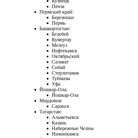
Кузнецк
Пенза
Пермский край:
Березники
Пермь
Башкортостан:
Белебей
Кумертау
Мелеуз
Нефтекамск
Октябрьский
Салават
Сибай
Стерлитамак
Туймазы
Уфа
Йошкар-Ола:
Йошкар-Ола
Мордовия:
Саранск
Татарстан:
Альметьевск
Казань
Набережные Челны
Нижнекамск