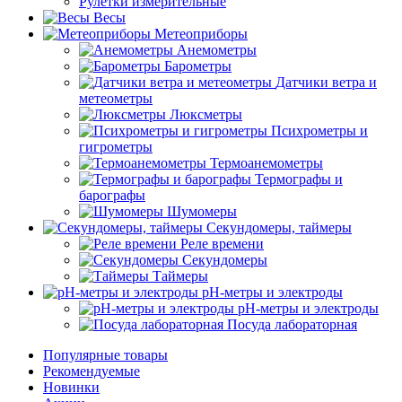
Рулетки измерительные
Весы
Метеоприборы
Анемометры
Барометры
Датчики ветра и
метеометры
Люксметры
Психрометры и
гигрометры
Термоанемометры
Термографы и
барографы
Шумомеры
Секундомеры, таймеры
Реле времени
Секундомеры
Таймеры
pH-метры и электроды
pH-метры и электроды
Посуда лабораторная
Популярные товары
Рекомендуемые
Новинки