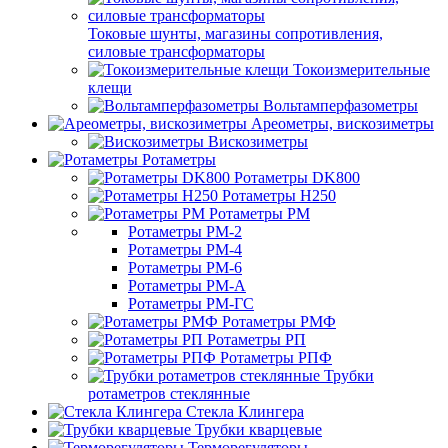
Токовые шунты, магазины сопротивления,
силовые трансформаторы
Токоизмерительные
клещи
Вольтамперфазометры
Ареометры, вискозиметры
Вискозиметры
Ротаметры
Ротаметры DK800
Ротаметры H250
Ротаметры РМ
Ротаметры РМ-2
Ротаметры РМ-4
Ротаметры РМ-6
Ротаметры РМ-А
Ротаметры РМ-ГС
Ротаметры РМФ
Ротаметры РП
Ротаметры РПФ
Трубки
ротаметров стеклянные
Стекла Клингера
Трубки кварцевые
Терморегуляторы