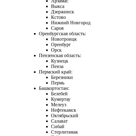
Арзамас
Выкса
Дзержинск
Кстово
Нижний Новгород
Саров
Оренбургская область:
Новотроицк
Оренбург
Орск
Пензенская область:
Кузнецк
Пенза
Пермский край:
Березники
Пермь
Башкортостан:
Белебей
Кумертау
Мелеуз
Нефтекамск
Октябрьский
Салават
Сибай
Стерлитамак