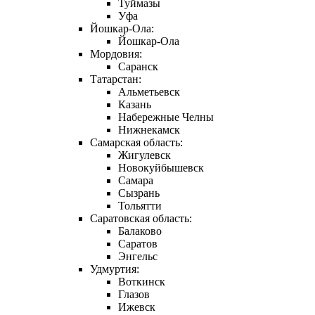
Туймазы
Уфа
Йошкар-Ола:
Йошкар-Ола
Мордовия:
Саранск
Татарстан:
Альметьевск
Казань
Набережные Челны
Нижнекамск
Самарская область:
Жигулевск
Новокуйбышевск
Самара
Сызрань
Тольятти
Саратовская область:
Балаково
Саратов
Энгельс
Удмуртия:
Воткинск
Глазов
Ижевск