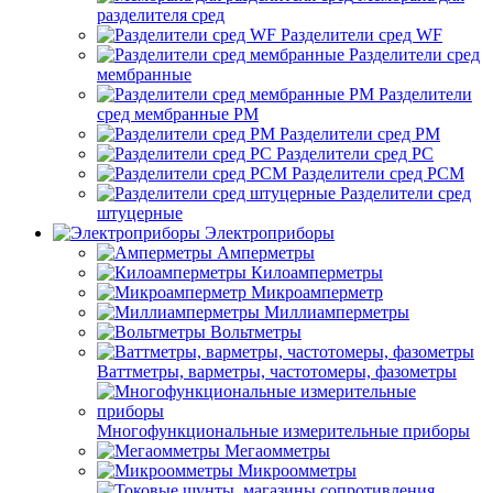
разделителя сред
Разделители сред WF
Разделители сред
мембранные
Разделители
сред мембранные РМ
Разделители сред РМ
Разделители сред РС
Разделители сред РСМ
Разделители сред
штуцерные
Электроприборы
Амперметры
Килоамперметры
Микроамперметр
Миллиамперметры
Вольтметры
Ваттметры, варметры, частотомеры, фазометры
Многофункциональные измерительные приборы
Мегаомметры
Микроомметры