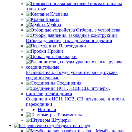
Гильзы и оправы
защитные
Клапаны
Краны
Муфты
Отборные устройства
Отборы давления, закладные конструкции
Переходники
Пробки
Прокладки
Расширители, сосуды уравнительные, рукава
соединительные
Соединения
Соединения НСН, НСВ, СВ, штуцеры, ниппели,
переходники
Ниппели
Термометры
Штуцеры
Разделители сред
Мембрана для