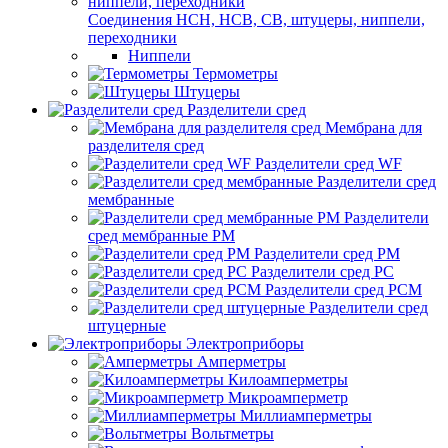
Соединения НСН, НСВ, СВ, штуцеры, ниппели,
переходники
Ниппели
Термометры
Штуцеры
Разделители сред
Мембрана для
разделителя сред
Разделители сред WF
Разделители сред
мембранные
Разделители
сред мембранные РМ
Разделители сред РМ
Разделители сред РС
Разделители сред РСМ
Разделители сред
штуцерные
Электроприборы
Амперметры
Килоамперметры
Микроамперметр
Миллиамперметры
Вольтметры