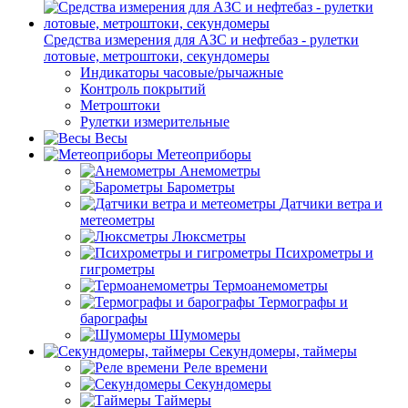
Средства измерения для АЗС и нефтебаз - рулетки
лотовые, метроштоки, секундомеры
Индикаторы часовые/рычажные
Контроль покрытий
Метроштоки
Рулетки измерительные
Весы
Метеоприборы
Анемометры
Барометры
Датчики ветра и
метеометры
Люксметры
Психрометры и
гигрометры
Термоанемометры
Термографы и
барографы
Шумомеры
Секундомеры, таймеры
Реле времени
Секундомеры
Таймеры