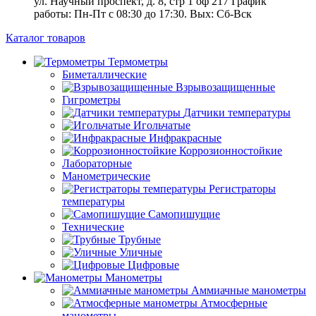
ул. Научный проспект, д. 8, стр 1 оф 217
График
работы: Пн‑Пт с 08:30 до 17:30. Вых: Сб‑Вск
Каталог товаров
Термометры
Биметаллические
Взрывозащищенные
Гигрометры
Датчики температуры
Игольчатые
Инфракрасные
Коррозионностойкие
Лабораторные
Манометрические
Регистраторы
температуры
Самопишущие
Технические
Трубные
Уличные
Цифровые
Манометры
Аммиачные манометры
Атмосферные
манометры