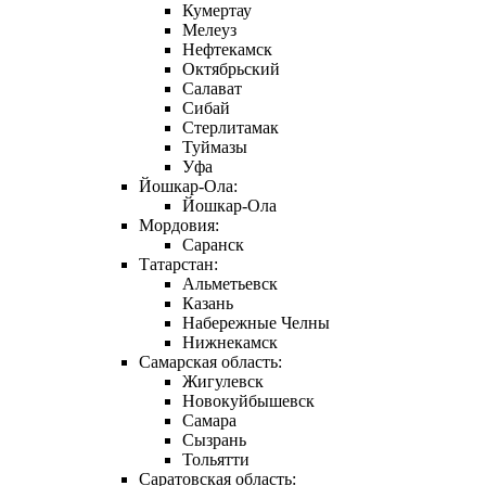
Кумертау
Мелеуз
Нефтекамск
Октябрьский
Салават
Сибай
Стерлитамак
Туймазы
Уфа
Йошкар-Ола:
Йошкар-Ола
Мордовия:
Саранск
Татарстан:
Альметьевск
Казань
Набережные Челны
Нижнекамск
Самарская область:
Жигулевск
Новокуйбышевск
Самара
Сызрань
Тольятти
Саратовская область: