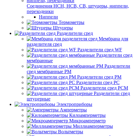
Соединения НСН, НСВ, СВ, штуцеры, ниппели,
переходники
Ниппели
Термометры
Штуцеры
Разделители сред
Мембрана для
разделителя сред
Разделители сред WF
Разделители сред
мембранные
Разделители
сред мембранные РМ
Разделители сред РМ
Разделители сред РС
Разделители сред РСМ
Разделители сред
штуцерные
Электроприборы
Амперметры
Килоамперметры
Микроамперметр
Миллиамперметры
Вольтметры