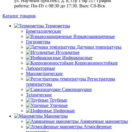
ул. Научный проспект, д. 8, стр 1 оф 217
График
работы: Пн‑Пт с 08:30 до 17:30. Вых: Сб‑Вск
Каталог товаров
Термометры
Биметаллические
Взрывозащищенные
Гигрометры
Датчики температуры
Игольчатые
Инфракрасные
Коррозионностойкие
Лабораторные
Манометрические
Регистраторы
температуры
Самопишущие
Технические
Трубные
Уличные
Цифровые
Манометры
Аммиачные манометры
Атмосферные
манометры