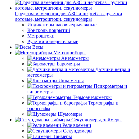
Средства измерения для АЗС и нефтебаз - рулетки
лотовые, метроштоки, секундомеры
Индикаторы часовые/рычажные
Контроль покрытий
Метроштоки
Рулетки измерительные
Весы
Метеоприборы
Анемометры
Барометры
Датчики ветра и
метеометры
Люксметры
Психрометры и
гигрометры
Термоанемометры
Термографы и
барографы
Шумомеры
Секундомеры, таймеры
Реле времени
Секундомеры
Таймеры