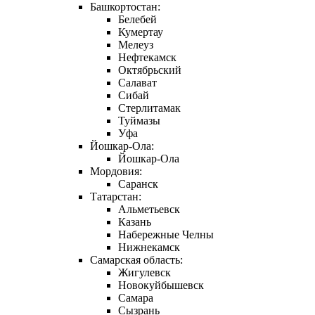
Башкортостан:
Белебей
Кумертау
Мелеуз
Нефтекамск
Октябрьский
Салават
Сибай
Стерлитамак
Туймазы
Уфа
Йошкар-Ола:
Йошкар-Ола
Мордовия:
Саранск
Татарстан:
Альметьевск
Казань
Набережные Челны
Нижнекамск
Самарская область:
Жигулевск
Новокуйбышевск
Самара
Сызрань