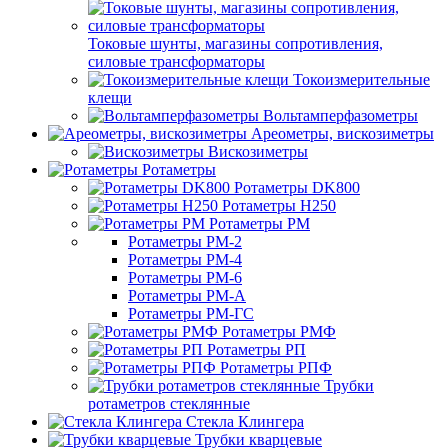
Токовые шунты, магазины сопротивления,
силовые трансформаторы
Токоизмерительные
клещи
Вольтамперфазометры
Ареометры, вискозиметры
Вискозиметры
Ротаметры
Ротаметры DK800
Ротаметры H250
Ротаметры РМ
Ротаметры РМ-2
Ротаметры РМ-4
Ротаметры РМ-6
Ротаметры РМ-А
Ротаметры РМ-ГС
Ротаметры РМФ
Ротаметры РП
Ротаметры РПФ
Трубки
ротаметров стеклянные
Стекла Клингера
Трубки кварцевые