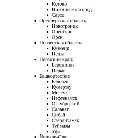
Кстово
Нижний Новгород
Саров
Оренбургская область:
Новотроицк
Оренбург
Орск
Пензенская область:
Кузнецк
Пенза
Пермский край:
Березники
Пермь
Башкортостан:
Белебей
Кумертау
Мелеуз
Нефтекамск
Октябрьский
Салават
Сибай
Стерлитамак
Туймазы
Уфа
Йошкар-Ола: