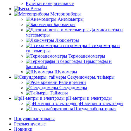
Рулетки измерительные
Весы
Метеоприборы
Анемометры
Барометры
Датчики ветра и
метеометры
Люксметры
Психрометры и
гигрометры
Термоанемометры
Термографы и
барографы
Шумомеры
Секундомеры, таймеры
Реле времени
Секундомеры
Таймеры
pH-метры и электроды
pH-метры и электроды
Посуда лабораторная
Популярные товары
Рекомендуемые
Новинки