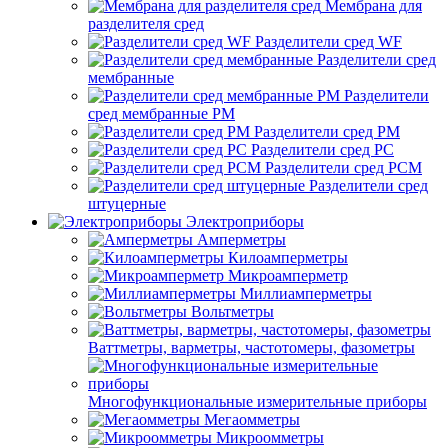
Мембрана для
разделителя сред
Разделители сред WF
Разделители сред
мембранные
Разделители
сред мембранные РМ
Разделители сред РМ
Разделители сред РС
Разделители сред РСМ
Разделители сред
штуцерные
Электроприборы
Амперметры
Килоамперметры
Микроамперметр
Миллиамперметры
Вольтметры
Ваттметры, варметры, частотомеры, фазометры
Многофункциональные измерительные приборы
Мегаомметры
Микроомметры