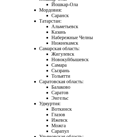
Йошкар-Ола
Мордовия:
Саранск
Татарстан:
Альметьевск
Казань
Набережные Челны
Нижнекамск
Самарская область:
Жигулевск
Новокуйбышевск
Самара
Сызрань
Тольятти
Саратовская область:
Балаково
Саратов
Энгельс
Удмуртия:
Воткинск
Глазов
Ижевск
Можга
Сарапул
Ульяновская область: