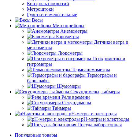
Контроль покрытий
Метроштоки
Рулетки измерительные
Весы
Метеоприборы
Анемометры
Барометры
Датчики ветра и
метеометры
Люксметры
Психрометры и
гигрометры
Термоанемометры
Термографы и
барографы
Шумомеры
Секундомеры, таймеры
Реле времени
Секундомеры
Таймеры
pH-метры и электроды
pH-метры и электроды
Посуда лабораторная
Популярные товары