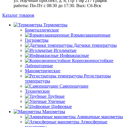
ул. Научный проспект, д. 8, стр 1 оф 217
График
работы: Пн‑Пт с 08:30 до 17:30. Вых: Сб‑Вск
Каталог товаров
Термометры
Биметаллические
Взрывозащищенные
Гигрометры
Датчики температуры
Игольчатые
Инфракрасные
Коррозионностойкие
Лабораторные
Манометрические
Регистраторы
температуры
Самопишущие
Технические
Трубные
Уличные
Цифровые
Манометры
Аммиачные манометры
Атмосферные
манометры