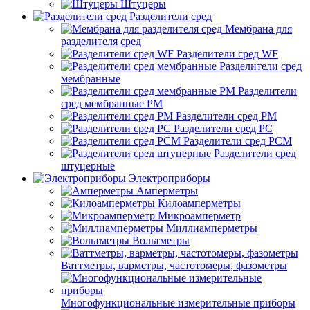
Штуцеры
Разделители сред
Мембрана для
разделителя сред
Разделители сред WF
Разделители сред
мембранные
Разделители
сред мембранные РМ
Разделители сред РМ
Разделители сред РС
Разделители сред РСМ
Разделители сред
штуцерные
Электроприборы
Амперметры
Килоамперметры
Микроамперметр
Миллиамперметры
Вольтметры
Ваттметры, варметры, частотомеры, фазометры
Многофункциональные измерительные приборы