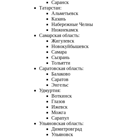
Саранск
Татарстан:
Альметьевск
Казань
Набережные Челны
Нижнекамск
Самарская область:
Жигулевск
Новокуйбышевск
Самара
Сызрань
Тольятти
Саратовская область:
Балаково
Саратов
Энгельс
Удмуртия:
Воткинск
Глазов
Ижевск
Можга
Сарапул
Ульяновская область:
Димитровград
Ульяновск