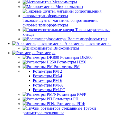
Мегаомметры
Микроомметры
Токовые шунты, магазины сопротивления,
силовые трансформаторы
Токоизмерительные
клещи
Вольтамперфазометры
Ареометры, вискозиметры
Вискозиметры
Ротаметры
Ротаметры DK800
Ротаметры H250
Ротаметры РМ
Ротаметры РМ-2
Ротаметры РМ-4
Ротаметры РМ-6
Ротаметры РМ-А
Ротаметры РМ-ГС
Ротаметры РМФ
Ротаметры РП
Ротаметры РПФ
Трубки
ротаметров стеклянные