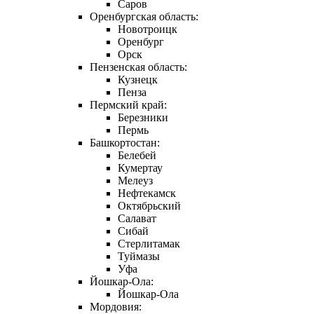
Саров
Оренбургская область:
Новотроицк
Оренбург
Орск
Пензенская область:
Кузнецк
Пенза
Пермский край:
Березники
Пермь
Башкортостан:
Белебей
Кумертау
Мелеуз
Нефтекамск
Октябрьский
Салават
Сибай
Стерлитамак
Туймазы
Уфа
Йошкар-Ола:
Йошкар-Ола
Мордовия: